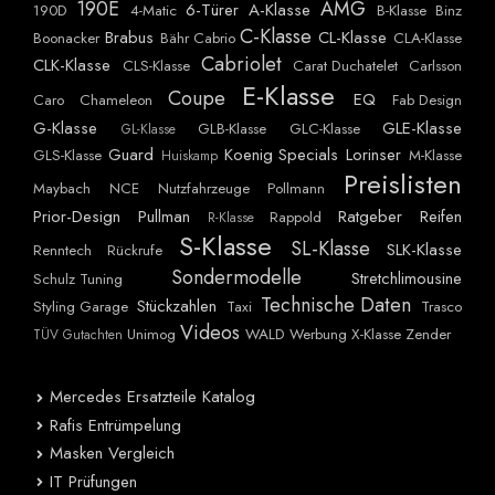
190E
AMG
6-Türer
A-Klasse
190D
4-Matic
B-Klasse
Binz
C-Klasse
Brabus
CL-Klasse
Boonacker
Bähr Cabrio
CLA-Klasse
Cabriolet
CLK-Klasse
CLS-Klasse
Carat Duchatelet
Carlsson
E-Klasse
Coupe
EQ
Caro
Chameleon
Fab Design
G-Klasse
GLE-Klasse
GLB-Klasse
GLC-Klasse
GL-Klasse
Guard
Koenig Specials
Lorinser
GLS-Klasse
M-Klasse
Huiskamp
Preislisten
Maybach
NCE
Nutzfahrzeuge
Pollmann
Prior-Design
Pullman
Ratgeber
Reifen
Rappold
R-Klasse
S-Klasse
SL-Klasse
SLK-Klasse
Renntech
Rückrufe
Sondermodelle
Stretchlimousine
Schulz Tuning
Technische Daten
Stückzahlen
Styling Garage
Taxi
Trasco
Videos
Unimog
WALD
Werbung
X-Klasse
Zender
TÜV Gutachten
Mercedes Ersatzteile Katalog
Rafis Entrümpelung
Masken Vergleich
IT Prüfungen