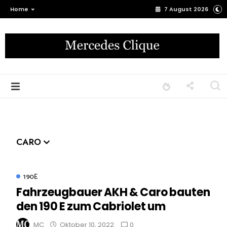
Home
7 August 2026
CARO
190E
Fahrzeugbauer AKH & Caro bauten
den 190 E zum Cabriolet um
0
MC
Oktober 10, 2022