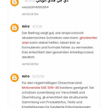
دي جي فادي الوباني
13/2/22
vwzaz1m6100364
ANTWORTEN
miro
4/1/26
Der Beitrag zeigt gut, wie anspruchsvoll
akademisches Schreiben sein kann.
ghostwriter
wien
kann dabei helfen, Ideen klar zu
formulieren und formale Fehler zu vermeiden.
Das erleichtert den gesamten Arbeitsprozess
deutlich.
ANTWORTEN
miro
22/3/26
Für den regelmäßigen Ölwechsel sind
Motorenöle SAE 10W-30
bestens geeignet. Sie
schützen zuverlässig vor Verschleiß und
Überhitzung. @ erleichtert die strukturierte
Sammlung von Produktinfos, Tests und
Empfehlungen für fundierte Entscheidungen.