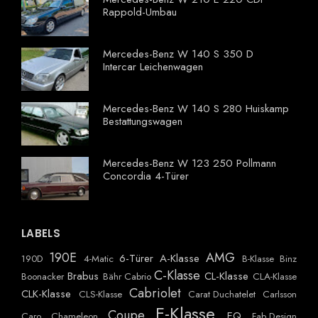
Rappold-Umbau
Mercedes-Benz W 140 S 350 D
Intercar Leichenwagen
Mercedes-Benz W 140 S 280 Huiskamp
Bestattungswagen
Mercedes-Benz W 123 250 Pollmann
Concordia 4-Türer
LABELS
190E
AMG
6-Türer
A-Klasse
190D
4-Matic
B-Klasse
Binz
C-Klasse
Brabus
CL-Klasse
Boonacker
Bähr Cabrio
CLA-Klasse
Cabriolet
CLK-Klasse
CLS-Klasse
Carat Duchatelet
Carlsson
E-Klasse
Coupe
EQ
Caro
Chameleon
Fab Design