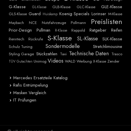
G-Klasse
GLE-Klasse
GLB-Klasse
GLC-Klasse
GL-Klasse
Guard
Koenig Specials
Lorinser
GLS-Klasse
M-Klasse
Huiskamp
Preislisten
Maybach
NCE
Nutzfahrzeuge
Pollmann
Prior-Design
Pullman
Ratgeber
Reifen
Rappold
R-Klasse
S-Klasse
SL-Klasse
SLK-Klasse
Renntech
Rückrufe
Sondermodelle
Stretchlimousine
Schulz Tuning
Technische Daten
Stückzahlen
Styling Garage
Taxi
Trasco
Videos
Unimog
WALD
Werbung
X-Klasse
Zender
TÜV Gutachten
Mercedes Ersatzteile Katalog
Rafis Entrümpelung
Masken Vergleich
IT Prüfungen