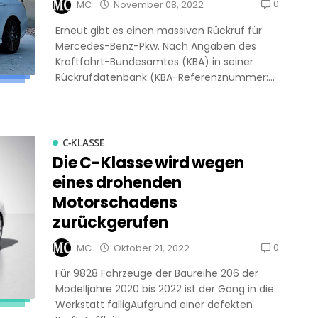
0
MC
November 08, 2022
Erneut gibt es einen massiven Rückruf für
Mercedes-Benz-Pkw. Nach Angaben des
Kraftfahrt-Bundesamtes (KBA) in seiner
Rückrufdatenbank (KBA-Referenznummer:...
C-KLASSE
Die C-Klasse wird wegen
eines drohenden
Motorschadens
zurückgerufen
0
MC
Oktober 21, 2022
Für 9828 Fahrzeuge der Baureihe 206 der
Modelljahre 2020 bis 2022 ist der Gang in die
Werkstatt fälligAufgrund einer defekten