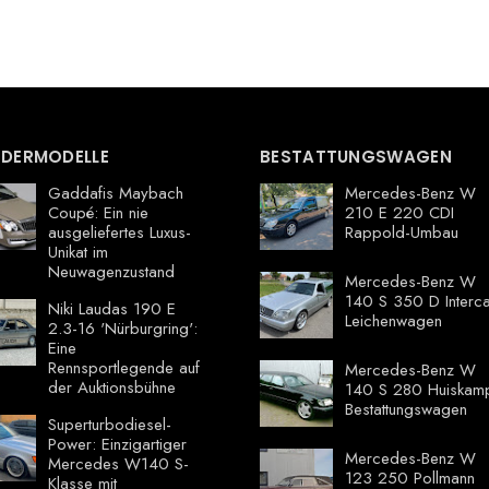
DERMODELLE
BESTATTUNGSWAGEN
Gaddafis Maybach
Mercedes-Benz W
Coupé: Ein nie
210 E 220 CDI
ausgeliefertes Luxus-
Rappold-Umbau
Unikat im
Neuwagenzustand
Mercedes-Benz W
140 S 350 D Interca
Niki Laudas 190 E
Leichenwagen
2.3-16 'Nürburgring':
Eine
Rennsportlegende auf
Mercedes-Benz W
der Auktionsbühne
140 S 280 Huiskam
Bestattungswagen
Superturbodiesel-
Power: Einzigartiger
Mercedes-Benz W
Mercedes W140 S-
123 250 Pollmann
Klasse mit