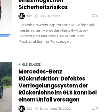
eines möglichen
Sicherheitsrisikos
0
MC
Juni 18, 2023
Sicherheitswarnung: Potenzielle Gefahr bei
bestimmten Mercedes-Benz G-Klasse-
Fahrzeugen Mercedes-Benz hat eine
Rückrufaktion für Fahrzeuge...
GLS-KLASSE
Mercedes-Benz
Rückrufaktion: Defektes
Verriegelungssystem der
Rückenlehne im GLS kann bei
einem Unfall versagen
0
MC
Dezember 15, 2022