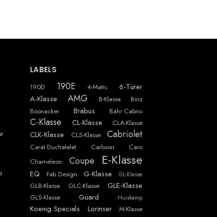
LABELS
190E
6-Türer
190D
4-Matic
AMG
A-Klasse
B-Klasse
Binz
Brabus
Boonacker
Bähr Cabrio
C-Klasse
CL-Klasse
CLA-Klasse
Cabriolet
r
CLK-Klasse
CLS-Klasse
Carat Duchatelet
Carlsson
Caro
E-Klasse
Coupe
Chameleon
p
EQ
G-Klasse
Fab Design
GL-Klasse
GLE-Klasse
GLB-Klasse
GLC-Klasse
Guard
GLS-Klasse
Huiskamp
Koenig Specials
Lorinser
M-Klasse