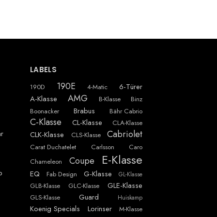
LABELS
190E
6-Türer
190D
4-Matic
AMG
A-Klasse
B-Klasse
Binz
Brabus
Boonacker
Bähr Cabrio
C-Klasse
CL-Klasse
CLA-Klasse
Cabriolet
r
CLK-Klasse
CLS-Klasse
Carat Duchatelet
Carlsson
Caro
E-Klasse
Coupe
Chameleon
p
EQ
G-Klasse
Fab Design
GL-Klasse
GLE-Klasse
GLB-Klasse
GLC-Klasse
Guard
GLS-Klasse
Huiskamp
Koenig Specials
Lorinser
M-Klasse