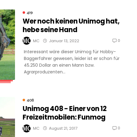
419
Wer noch keinen Unimog hat,
hebe seine Hand
0
MC
Januar 13, 2022
Interessant wäre dieser Unimog für Hobby-
Baggerfahrer gewesen, leider ist er schon für
45.250 Dollar an einen Mann bzw.
Agrarproduzenten...
408
Unimog 408 - Einer von 12
Freizeitmobilen: Funmog
0
MC
August 21, 2017