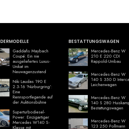
DERMODELLE
BESTATTUNGSWAGEN
Gaddafis Maybach
Mercedes-Benz W
Coupé: Ein nie
210 E 220 CDI
ausgeliefertes Luxus-
Rappold-Umbau
Unikat im
Neuwagenzustand
Mercedes-Benz W
140 S 350 D Interca
Niki Laudas 190 E
Leichenwagen
2.3-16 'Nürburgring':
Eine
Rennsportlegende auf
Mercedes-Benz W
der Auktionsbühne
140 S 280 Huiskam
Bestattungswagen
Superturbodiesel-
Power: Einzigartiger
Mercedes-Benz W
Mercedes W140 S-
123 250 Pollmann
Klasse mit