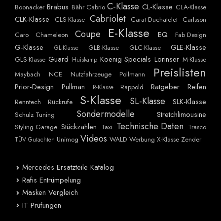
C-Klasse
Brabus
CL-Klasse
Boonacker
Bähr Cabrio
CLA-Klasse
Cabriolet
CLK-Klasse
CLS-Klasse
Carat Duchatelet
Carlsson
E-Klasse
Coupe
EQ
Caro
Chameleon
Fab Design
G-Klasse
GLE-Klasse
GLB-Klasse
GLC-Klasse
GL-Klasse
Guard
Koenig Specials
Lorinser
GLS-Klasse
M-Klasse
Huiskamp
Preislisten
Maybach
NCE
Nutzfahrzeuge
Pollmann
Prior-Design
Pullman
Ratgeber
Reifen
Rappold
R-Klasse
S-Klasse
SL-Klasse
SLK-Klasse
Renntech
Rückrufe
Sondermodelle
Stretchlimousine
Schulz Tuning
Technische Daten
Stückzahlen
Styling Garage
Taxi
Trasco
Videos
Unimog
WALD
Werbung
X-Klasse
Zender
TÜV Gutachten
Mercedes Ersatzteile Katalog
Rafis Entrümpelung
Masken Vergleich
IT Prüfungen