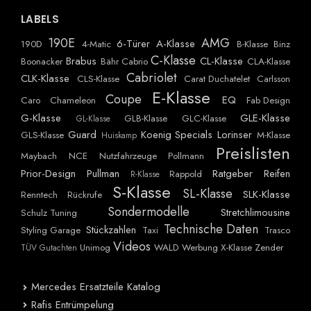
LABELS
190E
AMG
6-Türer
A-Klasse
190D
4-Matic
B-Klasse
Binz
C-Klasse
Brabus
CL-Klasse
Boonacker
Bähr Cabrio
CLA-Klasse
Cabriolet
CLK-Klasse
CLS-Klasse
Carat Duchatelet
Carlsson
E-Klasse
Coupe
EQ
Caro
Chameleon
Fab Design
G-Klasse
GLE-Klasse
GLB-Klasse
GLC-Klasse
GL-Klasse
Guard
Koenig Specials
Lorinser
GLS-Klasse
M-Klasse
Huiskamp
Preislisten
Maybach
NCE
Nutzfahrzeuge
Pollmann
Prior-Design
Pullman
Ratgeber
Reifen
Rappold
R-Klasse
S-Klasse
SL-Klasse
SLK-Klasse
Renntech
Rückrufe
Sondermodelle
Stretchlimousine
Schulz Tuning
Technische Daten
Stückzahlen
Styling Garage
Taxi
Trasco
Videos
Unimog
WALD
Werbung
X-Klasse
Zender
TÜV Gutachten
Mercedes Ersatzteile Katalog
Rafis Entrümpelung