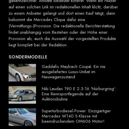
gekennzeichnet. Affiliate bedeutet konkret: Wenn ein Nutzer
auf einen solchen Link im redaktionellen Inhalt klickt, darüber
zu einem Anbieter gelangt und dort einen Kauf tätigt, dann
bekommt die Mercedes Clique dafür eine
(Vermittlungs-)Provision. Die redaktionelle Berichterstattung
findet unabhängig vom Bestehen oder der Höhe einer
Provision ab, auch die Auswahl der vorgestellten Produkte
liegt komplett bei der Redaktion.
SONDERMODELLE
Gaddafis Maybach Coupé: Ein nie
ausgeliefertes Luxus-Unikat im
Neuwagenzustand
Niki Laudas 190 E 2.3-16 'Nürburgring':
Eine Rennsportlegende auf der
Auktionsbühne
Superturbodiesel-Power: Einzigartiger
Mercedes W140 S-Klasse mit
beeindruckendem OM606 Motor!