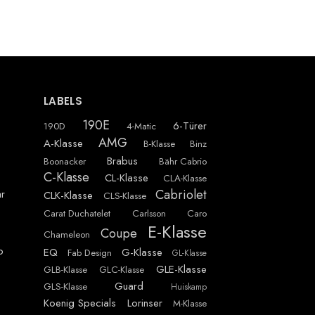
LABELS
190E
6-Türer
190D
4-Matic
AMG
A-Klasse
B-Klasse
Binz
Brabus
Boonacker
Bähr Cabrio
C-Klasse
CL-Klasse
CLA-Klasse
Cabriolet
r
CLK-Klasse
CLS-Klasse
Carat Duchatelet
Carlsson
Caro
E-Klasse
Coupe
Chameleon
p
EQ
G-Klasse
Fab Design
GL-Klasse
GLE-Klasse
GLB-Klasse
GLC-Klasse
Guard
GLS-Klasse
Huiskamp
Koenig Specials
Lorinser
M-Klasse