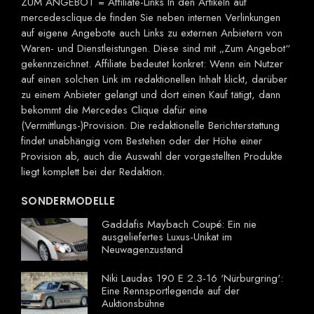
ZUM ANGEBOT = Affiliate-Links In den Artikeln auf
mercedesclique.de finden Sie neben internen Verlinkungen
auf eigene Angebote auch Links zu externen Anbietern von
Waren- und Dienstleistungen. Diese sind mit „Zum Angebot“
gekennzeichnet. Affiliate bedeutet konkret: Wenn ein Nutzer
auf einen solchen Link im redaktionellen Inhalt klickt, darüber
zu einem Anbieter gelangt und dort einen Kauf tätigt, dann
bekommt die Mercedes Clique dafür eine
(Vermittlungs-)Provision. Die redaktionelle Berichterstattung
findet unabhängig vom Bestehen oder der Höhe einer
Provision ab, auch die Auswahl der vorgestellten Produkte
liegt komplett bei der Redaktion.
SONDERMODELLE
Gaddafis Maybach Coupé: Ein nie
ausgeliefertes Luxus-Unikat im
Neuwagenzustand
Niki Laudas 190 E 2.3-16 'Nürburgring':
Eine Rennsportlegende auf der
Auktionsbühne