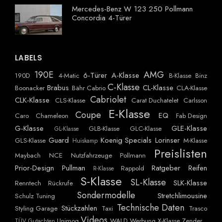
Mercedes-Benz W 123 250 Pollmann
Concordia 4-Türer
LABELS
190E
AMG
6-Türer
A-Klasse
190D
4-Matic
B-Klasse
Binz
C-Klasse
Brabus
CL-Klasse
Boonacker
Bähr Cabrio
CLA-Klasse
Cabriolet
CLK-Klasse
CLS-Klasse
Carat Duchatelet
Carlsson
E-Klasse
Coupe
EQ
Caro
Chameleon
Fab Design
G-Klasse
GLE-Klasse
GLB-Klasse
GLC-Klasse
GL-Klasse
Guard
Koenig Specials
Lorinser
GLS-Klasse
M-Klasse
Huiskamp
Preislisten
Maybach
NCE
Nutzfahrzeuge
Pollmann
Prior-Design
Pullman
Ratgeber
Reifen
Rappold
R-Klasse
S-Klasse
SL-Klasse
SLK-Klasse
Renntech
Rückrufe
Sondermodelle
Stretchlimousine
Schulz Tuning
Technische Daten
Stückzahlen
Styling Garage
Taxi
Trasco
Videos
Unimog
WALD
Werbung
X-Klasse
Zender
TÜV Gutachten