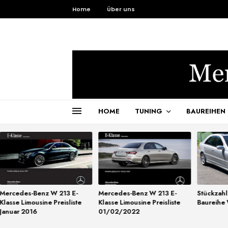
Home
Über uns
HOME
TUNING
BAUREIHEN
Mercedes-Benz W 213 E-
Mercedes-Benz W 213 E-
Stückzah
Klasse Limousine Preisliste
Klasse Limousine Preisliste
Baureihe
Januar 2016
01/02/2022