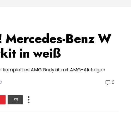
r! Mercedes-Benz W
it in weiß
in komplettes AMG Bodykit mit AMG-Alufelgen
0
2