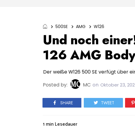
500SE
AMG
W126
Und noch eine
126 AMG Bodyk
Der weiße W126 500 SE verfügt über e
Posted by:
MC
on
Oktober 23, 202
SHARE
TWEET
1 min
Lesedauer