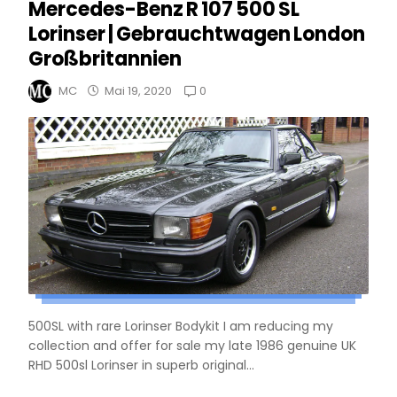
Mercedes-Benz R 107 500 SL
Lorinser | Gebrauchtwagen London
Großbritannien
0
MC
Mai 19, 2020
500SL with rare Lorinser Bodykit I am reducing my
collection and offer for sale my late 1986 genuine UK
RHD 500sl Lorinser in superb original...