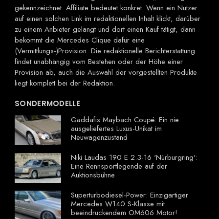
gekennzeichnet. Affiliate bedeutet konkret: Wenn ein Nutzer
auf einen solchen Link im redaktionellen Inhalt klickt, darüber
zu einem Anbieter gelangt und dort einen Kauf tätigt, dann
bekommt die Mercedes Clique dafür eine
(Vermittlungs-)Provision. Die redaktionelle Berichterstattung
findet unabhängig vom Bestehen oder der Höhe einer
Provision ab, auch die Auswahl der vorgestellten Produkte
liegt komplett bei der Redaktion.
SONDERMODELLE
Gaddafis Maybach Coupé: Ein nie
ausgeliefertes Luxus-Unikat im
Neuwagenzustand
Niki Laudas 190 E 2.3-16 'Nürburgring':
Eine Rennsportlegende auf der
Auktionsbühne
Superturbodiesel-Power: Einzigartiger
Mercedes W140 S-Klasse mit
beeindruckendem OM606 Motor!