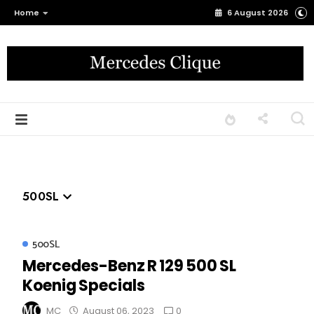
Home
6 August 2026
500SL
500SL
Mercedes-Benz R 129 500 SL
Koenig Specials
0
MC
August 06, 2023