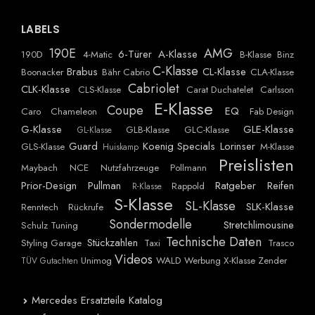
LABELS
190E
AMG
6-Türer
A-Klasse
190D
4-Matic
B-Klasse
Binz
C-Klasse
Brabus
CL-Klasse
Boonacker
Bähr Cabrio
CLA-Klasse
Cabriolet
CLK-Klasse
CLS-Klasse
Carat Duchatelet
Carlsson
E-Klasse
Coupe
EQ
Caro
Chameleon
Fab Design
G-Klasse
GLE-Klasse
GLB-Klasse
GLC-Klasse
GL-Klasse
Guard
Koenig Specials
Lorinser
GLS-Klasse
M-Klasse
Huiskamp
Preislisten
Maybach
NCE
Nutzfahrzeuge
Pollmann
Prior-Design
Pullman
Ratgeber
Reifen
Rappold
R-Klasse
S-Klasse
SL-Klasse
SLK-Klasse
Renntech
Rückrufe
Sondermodelle
Stretchlimousine
Schulz Tuning
Technische Daten
Stückzahlen
Styling Garage
Taxi
Trasco
Videos
Unimog
WALD
Werbung
X-Klasse
Zender
TÜV Gutachten
Mercedes Ersatzteile Katalog