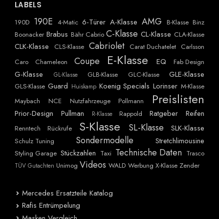
LABELS
190E
AMG
6-Türer
A-Klasse
190D
4-Matic
B-Klasse
Binz
C-Klasse
Brabus
CL-Klasse
Boonacker
Bähr Cabrio
CLA-Klasse
Cabriolet
CLK-Klasse
CLS-Klasse
Carat Duchatelet
Carlsson
E-Klasse
Coupe
EQ
Caro
Chameleon
Fab Design
G-Klasse
GLE-Klasse
GLB-Klasse
GLC-Klasse
GL-Klasse
Guard
Koenig Specials
Lorinser
GLS-Klasse
M-Klasse
Huiskamp
Preislisten
Maybach
NCE
Nutzfahrzeuge
Pollmann
Prior-Design
Pullman
Ratgeber
Reifen
Rappold
R-Klasse
S-Klasse
SL-Klasse
SLK-Klasse
Renntech
Rückrufe
Sondermodelle
Stretchlimousine
Schulz Tuning
Technische Daten
Stückzahlen
Styling Garage
Taxi
Trasco
Videos
Unimog
WALD
Werbung
X-Klasse
Zender
TÜV Gutachten
Mercedes Ersatzteile Katalog
Rafis Entrümpelung
Masken Vergleich