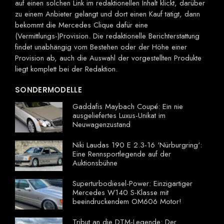
auf einen solchen Link im redaktionellen Inhalt klickt, darüber
zu einem Anbieter gelangt und dort einen Kauf tätigt, dann
bekommt die Mercedes Clique dafür eine
(Vermittlungs-)Provision. Die redaktionelle Berichterstattung
findet unabhängig vom Bestehen oder der Höhe einer
Provision ab, auch die Auswahl der vorgestellten Produkte
liegt komplett bei der Redaktion.
SONDERMODELLE
Gaddafis Maybach Coupé: Ein nie
ausgeliefertes Luxus-Unikat im
Neuwagenzustand
Niki Laudas 190 E 2.3-16 'Nürburgring':
Eine Rennsportlegende auf der
Auktionsbühne
Superturbodiesel-Power: Einzigartiger
Mercedes W140 S-Klasse mit
beeindruckendem OM606 Motor!
Tribut an die DTM-Legende: Der