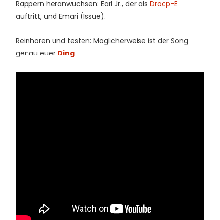
Rappern heranwuchsen: Earl Jr., der als
Droop-E
auftritt, und Emari (Issue).
Reinhören und testen: Möglicherweise ist der Song
genau euer
Ding
.