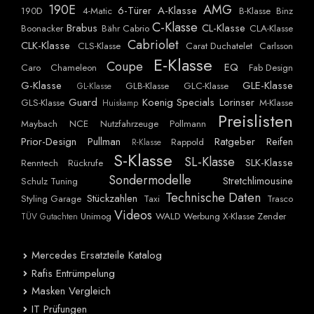
190E
AMG
6-Türer
A-Klasse
190D
4-Matic
B-Klasse
Binz
C-Klasse
Brabus
CL-Klasse
Boonacker
Bähr Cabrio
CLA-Klasse
Cabriolet
CLK-Klasse
CLS-Klasse
Carat Duchatelet
Carlsson
E-Klasse
Coupe
EQ
Caro
Chameleon
Fab Design
G-Klasse
GLE-Klasse
GLB-Klasse
GLC-Klasse
GL-Klasse
Guard
Koenig Specials
Lorinser
GLS-Klasse
M-Klasse
Huiskamp
Preislisten
Maybach
NCE
Nutzfahrzeuge
Pollmann
Prior-Design
Pullman
Ratgeber
Reifen
Rappold
R-Klasse
S-Klasse
SL-Klasse
SLK-Klasse
Renntech
Rückrufe
Sondermodelle
Stretchlimousine
Schulz Tuning
Technische Daten
Stückzahlen
Styling Garage
Taxi
Trasco
Videos
Unimog
WALD
Werbung
X-Klasse
Zender
TÜV Gutachten
Mercedes Ersatzteile Katalog
Rafis Entrümpelung
Masken Vergleich
IT Prüfungen