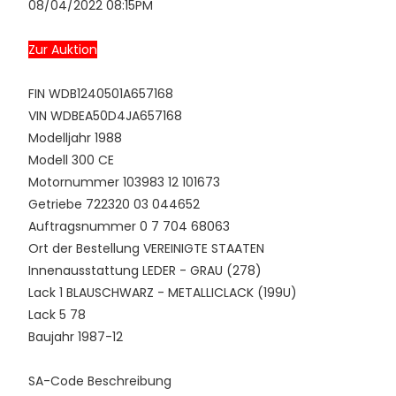
08/04/2022 08:15PM
Zur Auktion
FIN
WDB1240501A657168
VIN
WDBEA50D4JA657168
Modelljahr
1988
Modell
300 CE
Motornummer
103983 12 101673
Getriebe
722320 03 044652
Auftragsnummer
0 7 704 68063
Ort der Bestellung
VEREINIGTE STAATEN
Innenausstattung
LEDER - GRAU (278)
Lack 1
BLAUSCHWARZ - METALLICLACK (199U)
Lack 5
78
Baujahr
1987-12
SA-Code
Beschreibung