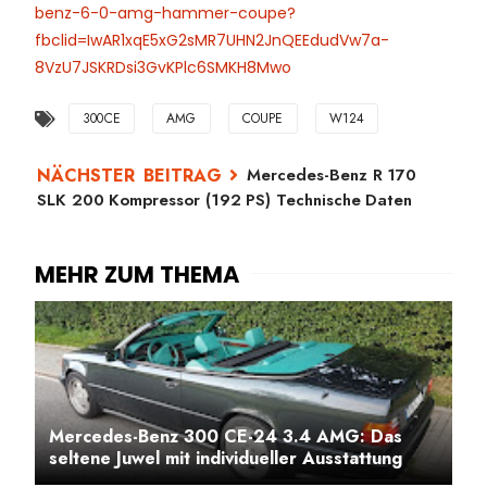
benz-6-0-amg-hammer-coupe?
fbclid=IwAR1xqE5xG2sMR7UHN2JnQEEdudVw7a-
8VzU7JSKRDsi3GvKPlc6SMKH8Mwo
300CE
AMG
COUPE
W124
Mercedes-Benz R 170
SLK 200 Kompressor (192 PS) Technische Daten
Mercedes-Benz 300 CE-24 3.4 AMG: Das
seltene Juwel mit individueller Ausstattung