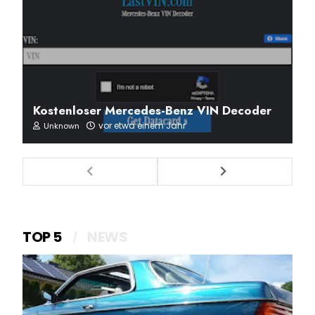
Kostenloser Mercedes-Benz VIN Decoder
vor etwa einem Jahr
Unknown
TOP 5
NEWS