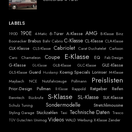
LABELS
190E
AMG
6-Türer
A-Klasse
190D
4-Matic
B-Klasse
Binz
C-Klasse
Brabus
CL-Klasse
Boonacker
Bähr Cabrio
CLA-Klasse
Cabriolet
CLK-Klasse
CLS-Klasse
Carat Duchatelet
Carlsson
E-Klasse
Coupe
EQ
Caro
Chameleon
Fab Design
G-Klasse
GLE-Klasse
GLB-Klasse
GLC-Klasse
GL-Klasse
Guard
Koenig Specials
Lorinser
GLS-Klasse
M-Klasse
Huiskamp
Preislisten
Maybach
NCE
Nutzfahrzeuge
Pollmann
Prior-Design
Pullman
Ratgeber
Reifen
Rappold
R-Klasse
S-Klasse
SL-Klasse
SLK-Klasse
Renntech
Rückrufe
Sondermodelle
Stretchlimousine
Schulz Tuning
Technische Daten
Stückzahlen
Styling Garage
Taxi
Trasco
Videos
Unimog
WALD
Werbung
X-Klasse
Zender
TÜV Gutachten