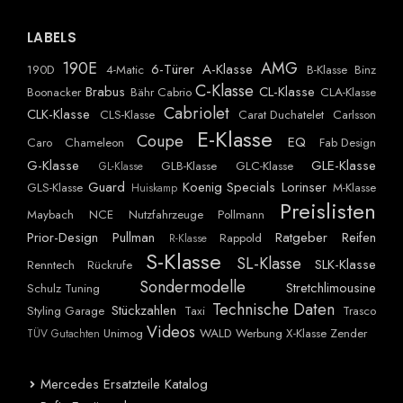
LABELS
190E
AMG
6-Türer
A-Klasse
190D
4-Matic
B-Klasse
Binz
C-Klasse
Brabus
CL-Klasse
Boonacker
Bähr Cabrio
CLA-Klasse
Cabriolet
CLK-Klasse
CLS-Klasse
Carat Duchatelet
Carlsson
E-Klasse
Coupe
EQ
Caro
Chameleon
Fab Design
G-Klasse
GLE-Klasse
GLB-Klasse
GLC-Klasse
GL-Klasse
Guard
Koenig Specials
Lorinser
GLS-Klasse
M-Klasse
Huiskamp
Preislisten
Maybach
NCE
Nutzfahrzeuge
Pollmann
Prior-Design
Pullman
Ratgeber
Reifen
Rappold
R-Klasse
S-Klasse
SL-Klasse
SLK-Klasse
Renntech
Rückrufe
Sondermodelle
Stretchlimousine
Schulz Tuning
Technische Daten
Stückzahlen
Styling Garage
Taxi
Trasco
Videos
Unimog
WALD
Werbung
X-Klasse
Zender
TÜV Gutachten
Mercedes Ersatzteile Katalog