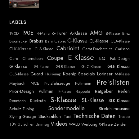
LABELS
190E
AMG
6-Türer
A-Klasse
190D
4-Matic
B-Klasse
Binz
C-Klasse
Brabus
CL-Klasse
Boonacker
Bähr Cabrio
CLA-Klasse
Cabriolet
CLK-Klasse
CLS-Klasse
Carat Duchatelet
Carlsson
E-Klasse
Coupe
EQ
Caro
Chameleon
Fab Design
G-Klasse
GLE-Klasse
GLB-Klasse
GLC-Klasse
GL-Klasse
Guard
Koenig Specials
Lorinser
GLS-Klasse
M-Klasse
Huiskamp
Preislisten
Maybach
NCE
Nutzfahrzeuge
Pollmann
Prior-Design
Pullman
Ratgeber
Reifen
Rappold
R-Klasse
S-Klasse
SL-Klasse
SLK-Klasse
Renntech
Rückrufe
Sondermodelle
Stretchlimousine
Schulz Tuning
Technische Daten
Stückzahlen
Styling Garage
Taxi
Trasco
Videos
Unimog
WALD
Werbung
X-Klasse
Zender
TÜV Gutachten