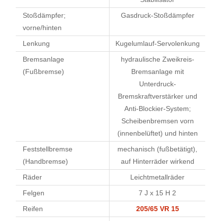
Stoßdämpfer;
Gasdruck-Stoßdämpfer
vorne/hinten
Lenkung
Kugelumlauf-Servolenkung
Bremsanlage
hydraulische Zweikreis-
(Fußbremse)
Bremsanlage mit
Unterdruck-
Bremskraftverstärker und
Anti-Blockier-System;
Scheibenbremsen vorn
(innenbelüftet) und hinten
Feststellbremse
mechanisch (fußbetätigt),
(Handbremse)
auf Hinterräder wirkend
Räder
Leichtmetallräder
Felgen
7 J x 15 H 2
Reifen
205/65 VR 15