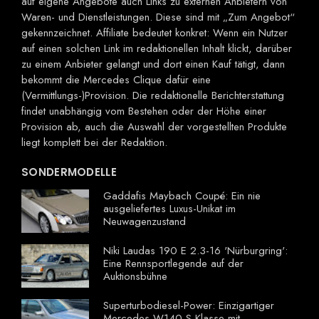
auf eigene Angebote auch Links zu externen Anbietern von
Waren- und Dienstleistungen. Diese sind mit „Zum Angebot“
gekennzeichnet. Affiliate bedeutet konkret: Wenn ein Nutzer
auf einen solchen Link im redaktionellen Inhalt klickt, darüber
zu einem Anbieter gelangt und dort einen Kauf tätigt, dann
bekommt die Mercedes Clique dafür eine
(Vermittlungs-)Provision. Die redaktionelle Berichterstattung
findet unabhängig vom Bestehen oder der Höhe einer
Provision ab, auch die Auswahl der vorgestellten Produkte
liegt komplett bei der Redaktion.
SONDERMODELLE
Gaddafis Maybach Coupé: Ein nie
ausgeliefertes Luxus-Unikat im
Neuwagenzustand
Niki Laudas 190 E 2.3-16 'Nürburgring':
Eine Rennsportlegende auf der
Auktionsbühne
Superturbodiesel-Power: Einzigartiger
Mercedes W140 S-Klasse mit