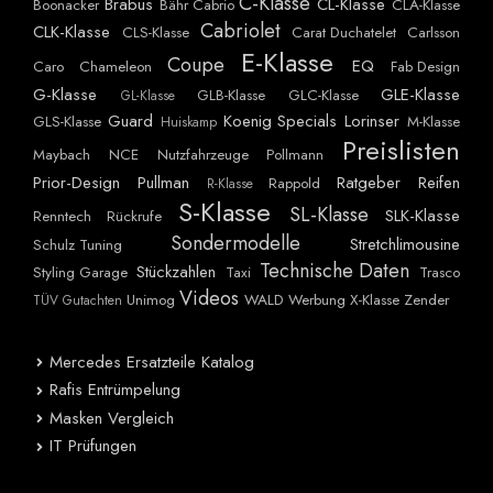
C-Klasse
Brabus
CL-Klasse
Boonacker
Bähr Cabrio
CLA-Klasse
Cabriolet
CLK-Klasse
CLS-Klasse
Carat Duchatelet
Carlsson
E-Klasse
Coupe
EQ
Caro
Chameleon
Fab Design
G-Klasse
GLE-Klasse
GLB-Klasse
GLC-Klasse
GL-Klasse
Guard
Koenig Specials
Lorinser
GLS-Klasse
M-Klasse
Huiskamp
Preislisten
Maybach
NCE
Nutzfahrzeuge
Pollmann
Prior-Design
Pullman
Ratgeber
Reifen
Rappold
R-Klasse
S-Klasse
SL-Klasse
SLK-Klasse
Renntech
Rückrufe
Sondermodelle
Stretchlimousine
Schulz Tuning
Technische Daten
Stückzahlen
Styling Garage
Taxi
Trasco
Videos
Unimog
WALD
Werbung
X-Klasse
Zender
TÜV Gutachten
Mercedes Ersatzteile Katalog
Rafis Entrümpelung
Masken Vergleich
IT Prüfungen