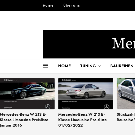
Home
Über uns
HOME
TUNING
BAUREIHEN
Mercedes-Benz W 213 E-
Mercedes-Benz W 213 E-
Stückzah
Klasse Limousine Preisliste
Klasse Limousine Preisliste
Baureihe
Januar 2016
01/02/2022