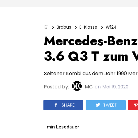
Brabus
E-Klasse
W124
Mercedes-Ben
3.6 Q3 T zum 
Seltener Kombi aus dem Jahr 1990 Me
Posted by:
MC
on
Mai 19, 2020
SHARE
TWEET
1 min
Lesedauer