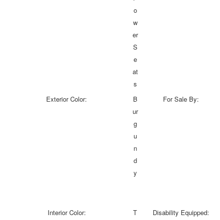
o
w
er
S
e
at
s
Exterior Color:
B
For Sale By:
ur
g
u
n
d
y
Interior Color:
T
Disability Equipped: