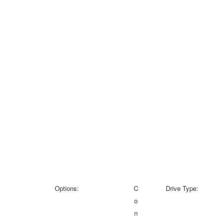
Options:
C
Drive Type:
o
n