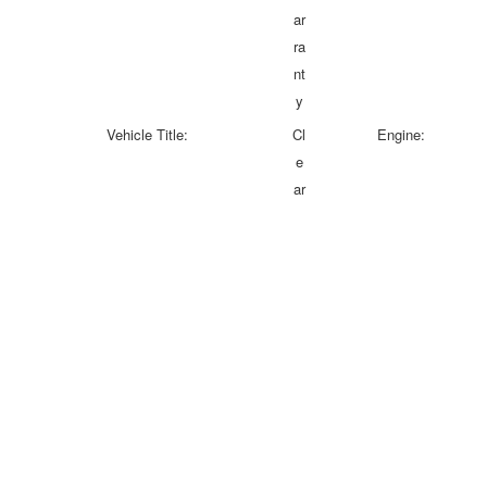
ar
ra
nt
y
Vehicle Title:
Cl
Engine:
e
ar