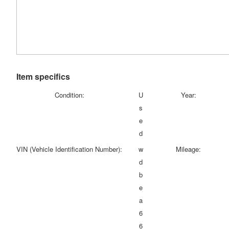
Item specifics
Condition:
U
Year:
s
e
d
VIN (Vehicle Identification Number):
w
Mileage:
d
b
e
a
6
6