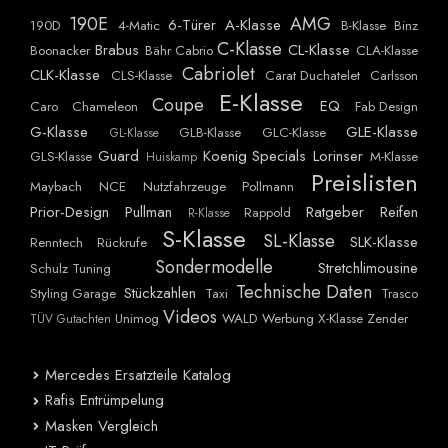
190E
AMG
6-Türer
A-Klasse
190D
4-Matic
B-Klasse
Binz
C-Klasse
Brabus
CL-Klasse
Boonacker
Bähr Cabrio
CLA-Klasse
Cabriolet
CLK-Klasse
CLS-Klasse
Carat Duchatelet
Carlsson
E-Klasse
Coupe
EQ
Caro
Chameleon
Fab Design
G-Klasse
GLE-Klasse
GLB-Klasse
GLC-Klasse
GL-Klasse
Guard
Koenig Specials
Lorinser
GLS-Klasse
M-Klasse
Huiskamp
Preislisten
Maybach
NCE
Nutzfahrzeuge
Pollmann
Prior-Design
Pullman
Ratgeber
Reifen
Rappold
R-Klasse
S-Klasse
SL-Klasse
SLK-Klasse
Renntech
Rückrufe
Sondermodelle
Stretchlimousine
Schulz Tuning
Technische Daten
Stückzahlen
Styling Garage
Taxi
Trasco
Videos
Unimog
WALD
Werbung
X-Klasse
Zender
TÜV Gutachten
Mercedes Ersatzteile Katalog
Rafis Entrümpelung
Masken Vergleich