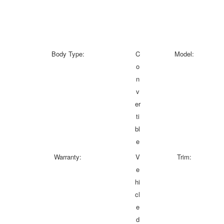
Body Type:
C
Model:
o
n
v
er
ti
bl
e
Warranty:
V
Trim:
e
hi
cl
e
d