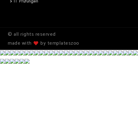
IT Prüfungen
© all rights reserved
made with
by templateszoo