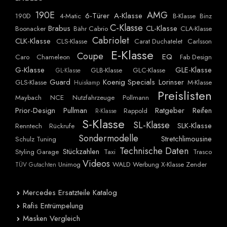
190E
AMG
6-Türer
A-Klasse
190D
4-Matic
B-Klasse
Binz
C-Klasse
Brabus
CL-Klasse
Boonacker
Bähr Cabrio
CLA-Klasse
Cabriolet
CLK-Klasse
CLS-Klasse
Carat Duchatelet
Carlsson
E-Klasse
Coupe
EQ
Caro
Chameleon
Fab Design
G-Klasse
GLE-Klasse
GLB-Klasse
GLC-Klasse
GL-Klasse
Guard
Koenig Specials
Lorinser
GLS-Klasse
M-Klasse
Huiskamp
Preislisten
Maybach
NCE
Nutzfahrzeuge
Pollmann
Prior-Design
Pullman
Ratgeber
Reifen
Rappold
R-Klasse
S-Klasse
SL-Klasse
SLK-Klasse
Renntech
Rückrufe
Sondermodelle
Stretchlimousine
Schulz Tuning
Technische Daten
Stückzahlen
Styling Garage
Taxi
Trasco
Videos
Unimog
WALD
Werbung
X-Klasse
Zender
TÜV Gutachten
Mercedes Ersatzteile Katalog
Rafis Entrümpelung
Masken Vergleich