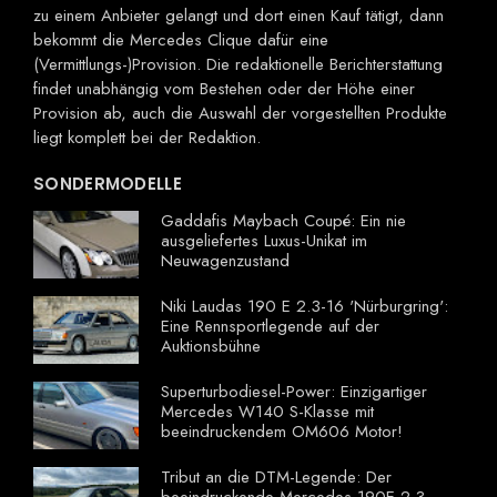
zu einem Anbieter gelangt und dort einen Kauf tätigt, dann
bekommt die Mercedes Clique dafür eine
(Vermittlungs-)Provision. Die redaktionelle Berichterstattung
findet unabhängig vom Bestehen oder der Höhe einer
Provision ab, auch die Auswahl der vorgestellten Produkte
liegt komplett bei der Redaktion.
SONDERMODELLE
Gaddafis Maybach Coupé: Ein nie
ausgeliefertes Luxus-Unikat im
Neuwagenzustand
Niki Laudas 190 E 2.3-16 'Nürburgring':
Eine Rennsportlegende auf der
Auktionsbühne
Superturbodiesel-Power: Einzigartiger
Mercedes W140 S-Klasse mit
beeindruckendem OM606 Motor!
Tribut an die DTM-Legende: Der
beeindruckende Mercedes 190E 2.3