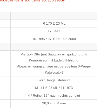
ercedes-Benz SLK-Class SLK 230 | eBay
R 170 E 23 ML
170.447
10.1995 / 07.1996 - 02.2000
Viertakt-Otto (mit Saugrohreinspritzung und
Kompressor mit Ladeluftkühlung;
Abgasreinigungsanlage mit geregeltem 3-Wege-
Katalysator)
vorn, längs; stehend
M 111 E 23 ML / 111.973
4 / Reihe; 15° nach rechts geneigt
90,9 x 88,4 mm