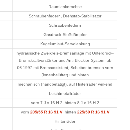
Raumlenkerachse
Schraubenfedern, Drehstab-Stabilisator
Schraubenfedern
Gasdruck-Stoßdämpfer
Kugelumlauf-Servolenkung
hydraulische Zweikreis-Bremsanlage mit Unterdruck-
Bremskraftverstärker und Anti-Blockier-System, ab
06.1997 mit Bremsassistent; Scheibenbremsen vorn
(innenbelüftet) und hinten
mechanisch (handbetätigt), auf Hinterräder wirkend
Leichtmetallräder
vorn 7 J x 16 H 2, hinten 8 J x 16 H 2
vorn
205/55 R 16 91 V
, hinten
225/50 R 16 91 V
Hinterräder