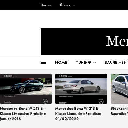
Home
Über uns
HOME
TUNING
BAUREIHEN
Mercedes-Benz W 213 E-
Mercedes-Benz W 213 E-
Stückzah
Klasse Limousine Preisliste
Klasse Limousine Preisliste
Baureihe
Januar 2016
01/02/2022